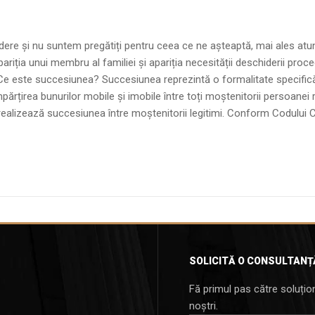
ndere și nu suntem pregătiți pentru ceea ce ne așteaptă, mai ales atunci
ariția unui membru al familiei și apariția necesității deschiderii proc
 Ce este succesiunea? Succesiunea reprezintă o formalitate specifică 
țirea bunurilor mobile și imobile între toți moștenitorii persoanei res
alizează succesiunea între moștenitorii legitimi. Conform Codului Civi
SOLICITĂ O CONSULTANȚ
Fă primul pas către soluțion
noștri.