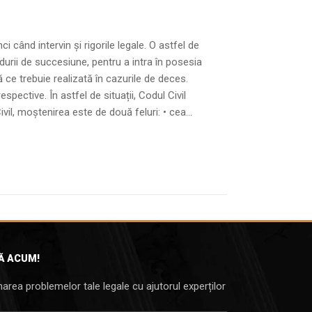
 când intervin și rigorile legale. O astfel de
edurii de succesiune, pentru a intra în posesia
ce trebuie realizată în cazurile de deces.
pective. În astfel de situații, Codul Civil
l, moștenirea este de două feluri: • cea...
Ă ACUM!
area problemelor tale legale cu ajutorul experților