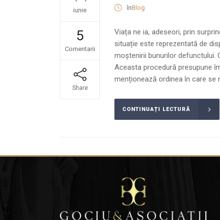
în
Blog
iunie
5
Viața ne ia, adeseori, prin surpri
situație este reprezentată de disp
Comentarii
moștenirii bunurilor defunctului.
Aceasta procedură presupune împăr
menționează ordinea în care se re
Share
CONTINUAȚI LECTURĂ