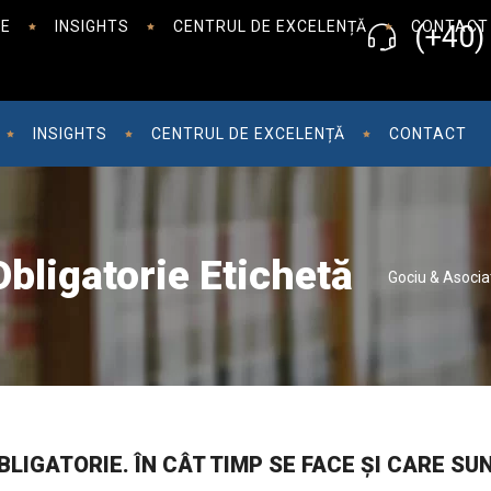
CE
INSIGHTS
CENTRUL DE EXCELENȚĂ
CONTACT
(+40)
INSIGHTS
CENTRUL DE EXCELENȚĂ
CONTACT
bligatorie Etichetă
Gociu & Asociat
LIGATORIE. ÎN CÂT TIMP SE FACE ȘI CARE 