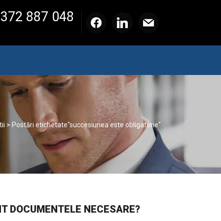
 372 887 048
facebook
linkedin
mail
ii
>
Postări etichetate"succesiunea este obligatorie"
SUNT DOCUMENTELE NECESARE?